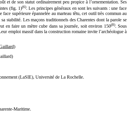
oût et de son statut ordinairement peu propice à l’ornementation. Ses
(6)
ntes (fig. 1)
. Les principes généraux en sont les suivants : une face
 une face supérieure épannelée au marteau têtu, cet outil très commun au
sa stabilité. Les maçons traditionnels des Charentes dont la parole se
(8)
eut en faire un mètre cube dans sa journée, soit environ 150
. Sous
 Leur emploi massif dans la construction romaine invite l’archéologue à
aillard)
ronnement (LaSIE), Université de La Rochelle.
harente-Maritime.