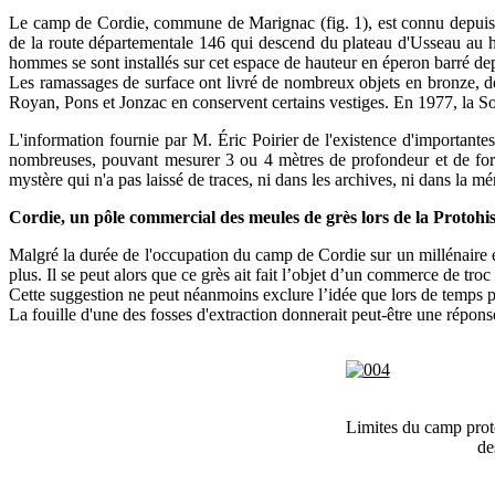
Le camp de Cordie, commune de Marignac (fig. 1), est connu depuis lo
de la route départementale 146 qui descend du plateau d'Usseau au ham
hommes se sont installés sur cet espace de hauteur en éperon barré dep
Les ramassages de surface ont livré de nombreux objets en bronze, des
Royan, Pons et Jonzac en conservent certains vestiges. En 1977, la So
L'information fournie par M. Éric Poirier de l'existence d'importantes 
nombreuses, pouvant mesurer 3 ou 4 mètres de profondeur et de forme r
mystère qui n'a pas laissé de traces, ni dans les archives, ni dans la m
Cordie, un pôle commercial des meules de grès lors de la Protohis
Malgré la durée de l'occupation du camp de Cordie sur un millénaire e
plus. Il se peut alors que ce grès ait fait l’objet d’un commerce de troc
Cette suggestion ne peut néanmoins exclure l’idée que lors de temps pl
La fouille d'une des fosses d'extraction donnerait peut-être une répons
Limites du camp proto
de