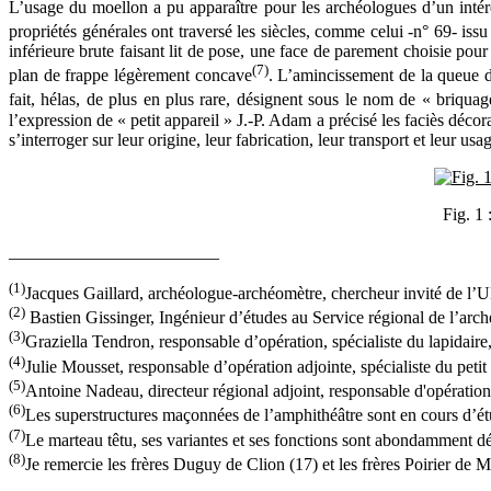
L’usage du moellon a pu apparaître pour les archéologues d’un intérê
propriétés générales ont traversé les siècles, comme celui -n° 69- iss
inférieure brute faisant lit de pose, une face de parement choisie pour
(7)
plan de frappe légèrement concave
. L’amincissement de la queue do
fait, hélas, de plus en plus rare, désignent sous le nom de « briqua
l’expression de « petit appareil » J.-P. Adam a précisé les faciès déc
s’interroger sur leur origine, leur fabrication, leur transport et leur usa
Fig. 1 
________________________
(1)
Jacques Gaillard, archéologue-archéomètre, chercheur invité de l
(2)
Bastien Gissinger, Ingénieur d’études au Service régional de l’a
(3)
Graziella Tendron, responsable d’opération, spécialiste du lapida
(4)
Julie Mousset, responsable d’opération adjointe, spécialiste du pet
(5)
Antoine Nadeau, directeur régional adjoint, responsable d'opérat
(6)
Les superstructures maçonnées de l’amphithéâtre sont en cours d’é
(7)
Le marteau têtu, ses variantes et ses fonctions sont abondamment dé
(8)
Je remercie les frères Duguy de Clion (17) et les frères Poirier de 