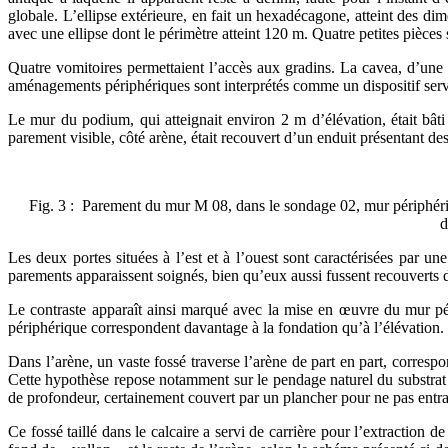
globale. L’ellipse extérieure, en fait un hexadécagone, atteint des di
avec une ellipse dont le périmètre atteint 120 m. Quatre petites pièces 
Quatre vomitoires permettaient l’accès aux gradins. La cavea, d’une 
aménagements périphériques sont interprétés comme un dispositif servan
Le mur du podium, qui atteignait environ 2 m d’élévation, était bâti
parement visible, côté arène, était recouvert d’un enduit présentant d
Fig. 3 : Parement du mur M 08, dans le sondage 02, mur périphériqu
d
Les deux portes situées à l’est et à l’ouest sont caractérisées par u
parements apparaissent soignés, bien qu’eux aussi fussent recouverts 
Le contraste apparaît ainsi marqué avec la mise en œuvre du mur péri
périphérique correspondent davantage à la fondation qu’à l’élévation
Dans l’arène, un vaste fossé traverse l’arène de part en part, corres
Cette hypothèse repose notamment sur le pendage naturel du substrat 
de profondeur, certainement couvert par un plancher pour ne pas entrave
Ce fossé taillé dans le calcaire a servi de carrière pour l’extraction 