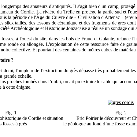
ngtemps des amateurs d'antiquités. Il s'agit bien d'un camp, protégé 
eau de Cordie. La rivière du Trèfle en protège la partie sud et l'ouest
uis la période de l'Âge du Cuivre dite « Civilisation d'Artenac » (envir
 silex taillés, des tessons de céramique et des fragments de grès dont c
ciété Archéologique et Historique Jonzacaise a réalisé un sondage qui a 
fosses, à l'ouest du site, dans les bois de Fraud et Galante, relance l'in
onde ou allongée. L'exploitation de cette ressource faite de grains de
émoire collective. Et pourtant des centaines de mètres cubes de matériau e
toire ?
t demi, l'ampleur de l’extraction du grès dépasse très probablement les 
 à grande échelle.
us proches tombés dans l’oubli, on ait pu extraire le sable qui accompa
e à cette énigme.
Fig. 1
Fig. 2
historique de Cordie et situation
Eric Poirier le découvreur et C
s fosses à grès
le géologue au fond d’une fosse exami