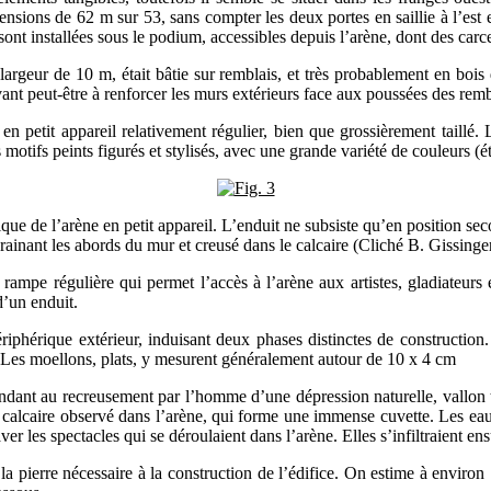
mensions de 62 m sur 53, sans compter les deux portes en saillie à l’es
sont installées sous le podium, accessibles depuis l’arène, dont des carc
largeur de 10 m, était bâtie sur remblais, et très probablement en boi
t peut-être à renforcer les murs extérieurs face aux poussées des remblai
 en petit appareil relativement régulier, bien que grossièrement taillé
es motifs peints figurés et stylisés, avec une grande variété de couleur
e de l’arène en petit appareil. L’enduit ne subsiste qu’en position se
rainant les abords du mur et creusé dans le calcaire (Cliché B. Gissinge
ne rampe régulière qui permet l’accès à l’arène aux artistes, gladiateur
d’un enduit.
phérique extérieur, induisant deux phases distinctes de construction. I
. Les moellons, plats, y mesurent généralement autour de 10 x 4 cm
pondant au recreusement par l’homme d’une dépression naturelle, vallon t
calcaire observé dans l’arène, qui forme une immense cuvette. Les eaux
r les spectacles qui se déroulaient dans l’arène. Elles s’infiltraient en
de la pierre nécessaire à la construction de l’édifice. On estime à envir