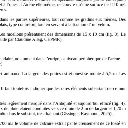
t et à l’ouest. L’arène elle-même, ne couvre qu’une surface de 1110 m²,
eres.
s dans les parties supérieures, tout comme les gradins eux-mêmes. Des
s, type contrefort, tout en servant à la fixation d’ un velum.
. Les moellons présentaient des dimensions de 15 x 10 cm (fig. 3). Le
s (étude par Claudine Allag, CEPMR).
condaire, notamment dans l’euripe, caniveau périphérique de l’arène
r)
s et animaux. La largeur des portes est et ouest se monte à 5,5 m. Les
l faut toutefois indiquer que les rares éléments subsistant de ce mur
rès légèrement marqué dans l’Antiquité et aujourd’hui effacé (fig. 4).
 de pluie étaient conduites vers ce drain de 2 m de largeur et 1,20 m
suite dans le substrat, très drainant (Gissinger, Raymond, 2025).
on 700 m3 le volume de calcaire extrait par le creusement de ce fossé en