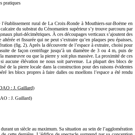
es pratiques
allé l’établissement rural de La Croix-Ronde à Mouthiers-sur-Boëme en
 Le calcaire du substrat du Cénomanien supérieur s’y trouve parcouru par
olygonaux pluri-décimétriques. À ces découpages verticaux s’ajoutent des
 altérée et fissurée qui ne peut s’extraire qu’en plaques peu épaisses,
ration (fig. 2). Après la découverte de l’espace à extraire, choisi pour
 ensuite de façon centrifuge jusqu’à un diamètre de 3 ou 4 m, puis de
ur la manœuvre ou que la pierre y soit plus massive. La proximité de ces
 si aucune élévation ne nous soit parvenue. La plupart des blocs de
isé de la pierre locale dans la construction pour des raisons évidentes
ré les blocs propres à faire dalles ou moellons l’espace a été rendu
DAO : J. Gaillard)
ervi durant un siècle au maximum. Sa situation au sein de l’agglomération
st de cette dernière. L’édifice de spectacle surprend par sa conception