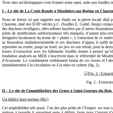
Trois sites archéologiques vont éclairer notre sujet, suite aux fouilles 
I – Le site de La Croix-Ronde à Mouthiers-sur-Boëme en Charente 
Nous ne ferons ici que rappeler une étude sur la pierre locale déjà 
Charente, daté des II-III ͤ siècles p.C. (fouilles E. Galtié, Inrap) co
des diaclases rectilignes, elles-mêmes hachées par d’autres fissuration
joints de stratification subhorizontaux très marqués, d’autant plus se
désignées localement du terme de « platin ». L’extraction de ce matéria
sa fissuration multidirectionnelle et ses diaclases d’appui, il suff
reprendre au centre, jusqu’au bord, un peu en son retrait, pour la deux
fosses d’extraction avec les bâtiments fouillés donne à penser qu’
fondation analysés au MEB s’inscrivent dans le référentiel de Mouthier
d’économie. Le comblement visiblement brutal de ces fosses et l’abs
immédiatement à la circulation ou à la mise en culture (fig. 2).
Fig. 2 : Extracti
II – Le site de l’amphithéâtre des Grues à Saint-Georges-du-Bois e
Un édifice hors normes (BG)
Cet amphithéâtre très arasé, l’un des plus petits de l’Empire -en tout c
antique à laquelle il appartient reste à définir, faute pour l’instant