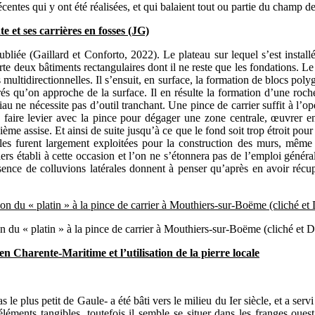
récentes qui y ont été réalisées, et qui balaient tout ou partie du champ d
et ses carrières en fosses (JG)
publiée (Gaillard et Conforto, 2022). Le plateau sur lequel s’est inst
mporte deux bâtiments rectangulaires dont il ne reste que les fondations.
s multidirectionnelles. Il s’ensuit, en surface, la formation de blocs p
rrés qu’on approche de la surface. Il en résulte la formation d’une roche
u ne nécessite pas d’outil tranchant. Une pince de carrier suffit à l’opé
it de faire levier avec la pince pour dégager une zone centrale, œuvrer
ième assise. Et ainsi de suite jusqu’à ce que le fond soit trop étroit po
elles furent largement exploitées pour la construction des murs, même
s établi à cette occasion et l’on ne s’étonnera pas de l’emploi général
ence de colluvions latérales donnent à penser qu’après en avoir récupé
on du « platin » à la pince de carrier à Mouthiers-sur-Boëme (cliché et 
n Charente-Maritime et l’utilisation de la pierre locale
as le plus petit de Gaule- a été bâti vers le milieu du Ier siècle, et a s
 d’éléments tangibles, toutefois il semble se situer dans les franges oue