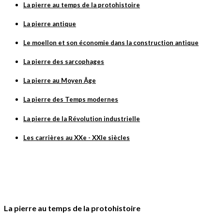
La pierre au temps de la protohistoire
La pierre antique
Le moellon et son économie dans la construction antique
La pierre des sarcophages
La pierre au Moyen Âge
La pierre des Temps modernes
La pierre de la Révolution industrielle
Les carrières au XXe - XXIe siècles
La pierre au temps de la protohistoire