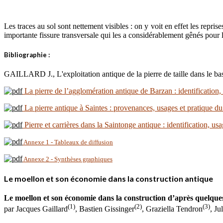
Les traces au sol sont nettement visibles : on y voit en effet les reprise
importante fissure transversale qui les a considérablement gênés pour l
Bibliographie :
GAILLARD J., L'exploitation antique de la pierre de taille dans le b
La pierre de l’agglomération antique de Barzan : identification
La pierre antique à Saintes : provenances, usages et pratique d
Pierre et carrières dans la Saintonge antique : identification, usa
Annexe 1 - Tableaux de diffusion
Annexe 2 - Synthèses graphiques
Le moellon et son économie dans la construction antique
Le moellon et son économie dans la construction d’après quelqu
(1)
(2)
(3)
par Jacques Gaillard
, Bastien Gissinger
, Graziella Tendron
, Ju