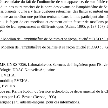
t secondaire du fait de l’uniformité de son apparence, de son faible c
u d’un des murs proches de la porte des vivants de l’amphithéâtre de Sai
 sa planéité, quitte à y faire quelques retouches, des flancs et surtout
nne au moellon une position rentrante dans le mur, participant ainsi à 
ge » la façon de ces moellons et estiment qu’un faiseur de moellons p
oratifs de leur agencement en différents opus (Adam, 1995, p. 137-157).
ge.
: Moellon de l’amphithéâtre de Saintes et sa façon (cliché et DAO : J. G
’UMR-CNRS 7356, Laboratoire des Sciences de l’Ingénieur pour l’Envi
rchéologie, DRAC Nouvelle-Aquitaine.
ire, EVEHA.
it mobilier, EVEHA.
ion, EVEHA.
tude par Karine Robin, du Service archéologique départemental de la C
crits par J.-C. Bessac (Bessac, 1993).
Marignac (17), artisans-maçons, pour ces informations.